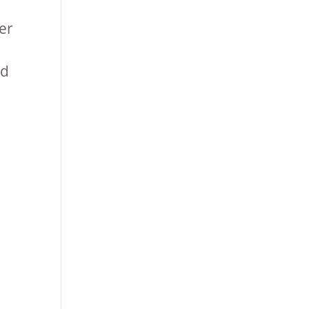
er
nd